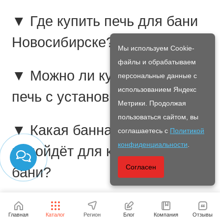
▼ Где купить печь для бани
Новосибирске?
Мы используем Cookie-
файлы и обрабатываем
▼ Можно ли купить банную
персональные данные с
использованием Яндекс
печь с установкой?
Метрики. Продолжая
пользоваться сайтом, вы
▼ Какая банная печь
соглашаетесь с
Политикой
конфиденциальности
.
подойдёт для каркасной
Согласен
бани?
▼ Чем банная печь
Главная
Каталог
Регион
Блог
Компания
Отзывы