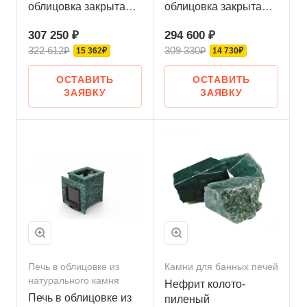
облицовка закрытая
облицовка закрытая
со скосом
плоская пироксенит-
307 250 ₽
294 600 ₽
талькохлорит-
элит
322 612₽
309 330₽
шлифовка
15 362₽
14 730₽
ОСТАВИТЬ
ОСТАВИТЬ
ЗАЯВКУ
ЗАЯВКУ
Печь в облицовке из
Камни для банных печей
натурального камня
Нефрит колото-
Печь в облицовке из
пиленый