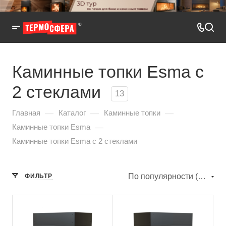
Каминные топки Esma с
2 стеклами
13
—
—
—
Главная
Каталог
Каминные топки
—
Каминные топки Esma
Каминные топки Esma с 2 стеклами
По популярности (убывание)
ФИЛЬТР